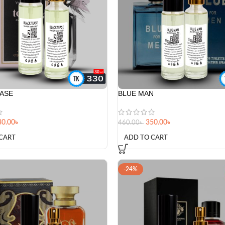
EASE
BLUE MAN
30.00
৳
350.00
৳
460.00
৳
CART
ADD TO CART
-24%