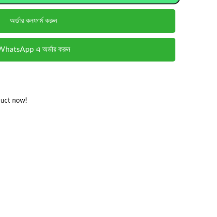
অর্ডার কনফার্ম করুন
WhatsApp এ অর্ডার করুন
duct now!