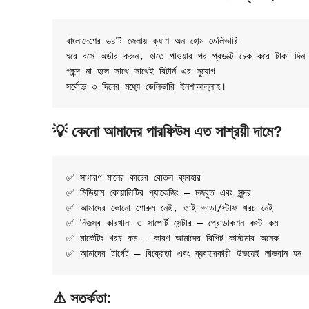
বাংলাদেশের ৬৪টি জেলায় ক্যাশ অন হোম ডেলিভারি

ঘরে বসে অর্ডার করুন, হাতে পাওয়ার পর প্রডাক্ট চেক করে টাকা দিন

পছন্দ না হলে সাথে সাথেই রিটার্ন এর সুযোগ

সর্বোচ্চ ৩ দিনের মধ্যে ডেলিভারি ইনশাআল্লাহ।
💡
কেনো আমাদের পারফিউম
এত সাশ্রয়ী দামে?
✅ সাধারণ মানের কাচের বোতল ব্যবহার
✅ মিডিয়াম কোয়ালিটির প্যাকেজিং – মজবুত এবং সুন্দর
✅ আমাদের কোনো শোরুম নেই, তাই ভাড়া/স্টাফ খরচ নেই
✅ নিজস্ব কারখানা ও সাপোর্ট সেন্টার – প্রোডাকশন কস্ট কম
✅ মার্কেটিং খরচ কম – কারণ আমাদের রিপিট কাস্টমার অনেক
✅ আমাদের টার্গেট – বিক্রেতা এবং ব্যবহারকারী উভয়েই লাভবান হন
⚠️
সতর্কতা: