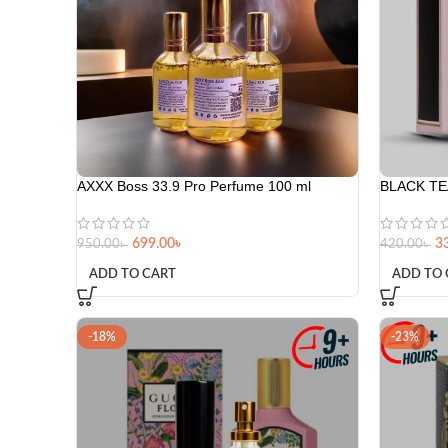
AXXX Boss 33.9 Pro Perfume 100 ml
BLACK T
699.00
৳
3
950.00
৳
420.00
৳
ADD TO CART
ADD TO 
-18%
-23%