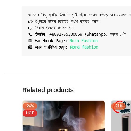
আমাদের কিছু সুগন্ধি উপাদান খুবই স্ট্রং হওয়ায় কাপড়ে দাগ ফেলতে প
👉 শুধুমাত্র জামার ভিতরের অংশে ব্যবহার করুন।
👉 স্কিনে ব্যবহার করবেন না।

📞 
হটলাইন:
 +8801765330859 (WhatsApp, সকাল ১০টা – সন
📘 
Facebook Page:
Nora Fashion
🛍️ 
আরও পারফিউম দেখুন:
Nora fashion
Related products
-26%
-21%
HOT