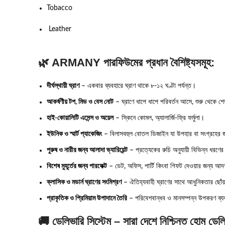
Tobacco
Leather
🌿 ARMANY
পারফিউমের প্রধান বৈশিষ্ট্যসমূহ:
দীর্ঘস্থায়ী ঘ্রাণ
– একবার ব্যবহারে ঘ্রাণ থাকে ৮-১২ ঘণ্টা পর্যন্ত।
আকর্ষণীয় টপ, মিড ও বেস নোট
– ঘ্রাণে ধাপে ধাপে পরিবর্তন আসে, শুরু থেকে শেষ
হাই-কোয়ালিটি এসেন্স ও অয়েল
– স্কিনে কোমল, অ্যালার্জি-ফ্রি ফর্মুলা।
ইউনিক ও স্মার্ট প্যাকেজিং
– বিলাসবহুল বোতল ডিজাইন যা উপহার বা সংগ্রহের 
পুরুষ ও নারীর জন্য আলাদা ভ্যারিয়েন্ট
– প্রত্যেকের রুচি অনুযায়ী বিভিন্ন ধরণের
বিশেষ মুহূর্তের জন্য পারফেক্ট
– ডেট, অফিস, পার্টি কিংবা গিফট দেওয়ার জন্য আদর
ক্লাসিক ও মডার্ন ঘ্রাণের সংমিশ্রণ
– ঐতিহ্যবাহী ঘ্রাণের সাথে আধুনিকতার ছোঁ
প্রাকৃতিক ও প্রিমিয়াম উপাদানে তৈরি
– পরিবেশবান্ধব ও মানসম্পন্ন উপকরণ ব্
🚚
ডেলিভারি সিস্টেম – সারা দেশে নিশ্চিন্ত হোম ডেল