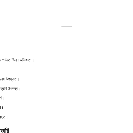
 পর্যন্ত ভিন্ন অভিজ্ঞতা।
জন্য উপযুক্ত।
 ঘ্রাণ উপলব্ধ।
্শ।
য়া।
যবহৃত।
িভারি