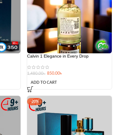
Calvin 1 Elegance in Every Drop
850.00
৳
1,480.00
৳
ADD TO CART
-20%