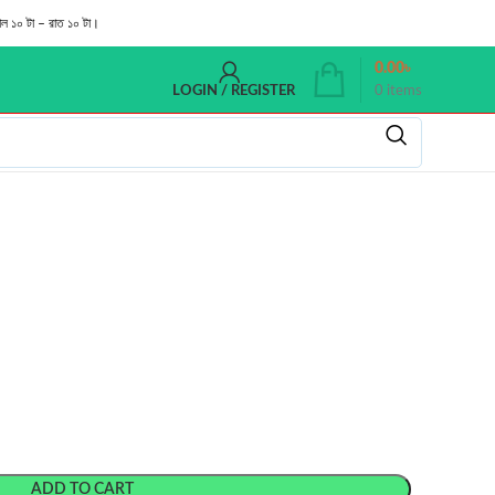
াল ১০ টা – রাত ১০ টা।
0.00
৳
0
items
LOGIN / REGISTER
ADD TO CART