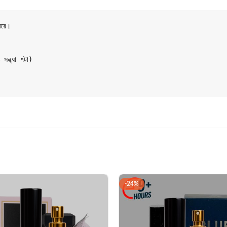
ারে।
্ধ্যা ৭টা)
-24%