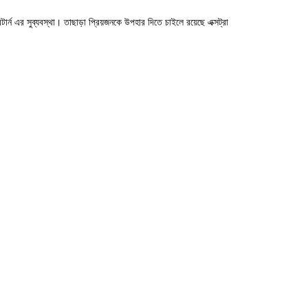
টার্ন এর সুব্যবস্থা। তাছাড়া প্রিয়জনকে উপহার দিতে চাইলে রয়েছে এক্সট্রা
পনার মন এবং কাজের প্রতি মনোযোগ অনেক গুন বেড়ে যাবে। এটার মিষ্টি এনার্জেটিক
ষ্টি ঘ্রান একবার ট্রাই করেই দেখতে পারেন।