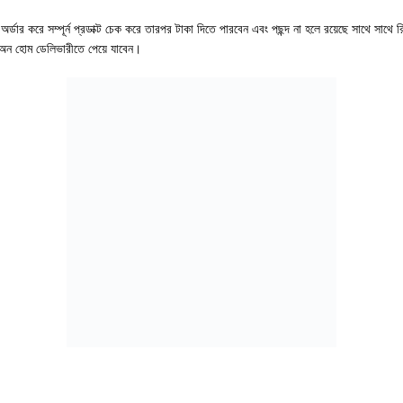
্ডার করে সম্পূর্ন প্রডাক্ট চেক করে তারপর টাকা দিতে পারবেন এবং পছন্দ না হলে রয়েছে সাথে সাথে রি
যাশ অন হোম ডেলিভারীতে পেয়ে যাবেন।
ওয়ার পূর্বে কিংবা স্কুল কলেজ ভার্সিটি কিংবা বিশেষ কোনো কাজে যাওয়ার সময় এটি ব্যবহার করলে আ
ক্তি দিবে এবং আশে পাশে সকল মানুষের মনে আপনার জন্য আলাদা একটি জায়গা তৈরি হবে। এটির হালকা মি
 এবং কাজের প্রতি অনীহা দূর করবে।
দ্ধি পাবে।
 দিকে আকৃষ্ট করবে।
এনার্জেটিক মিস্টি ঘ্রাণে পরিনত হবে।
ান দিয়ে না ধোয়া পর্যন্ত ঘ্রাণ থাকবে।