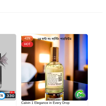
Calvin 1 Elegance in Every Drop
850.00
৳
1,480.00
৳
ADD TO CART
-18%