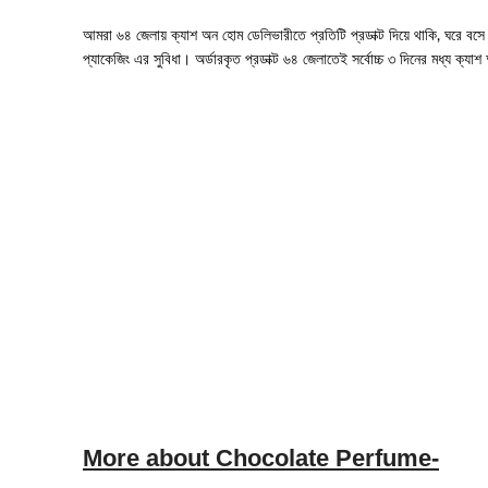
আমরা ৬৪ জেলায় ক্যাশ অন হোম ডেলিভারীতে প্রতিটি প্রডাক্ট দিয়ে থাকি, ঘরে বসে অর
প্যাকেজিং এর সুবিধা। অর্ডারকৃত প্রডাক্ট ৬৪ জেলাতেই সর্বোচ্চ ৩ দিনের মধ্য ক্
More about Chocolate Perfume-
এনার্জেটিক ও মুড রিফ্রেশিং এক্সোটিক চকলেট ফ্লেভার পারফিউম। সকালে অফিসে যা
ম্যাজিক ঘ্রান আপনার মাথা ঠান্ডা রাখতে সাহায্য করবে। ঘামের দুর্গন্ধ থেকে মু
More Detailed about Chocolate-
ফ্রেশনেস- এটির ম্যাজিকাল ঘ্রাণ আপনার মস্তিষ্ক ঠান্ডা রাখতে সাহায্য করবে
কনফিডেন্স বৃদ্ধি – Black Fog ব্যবহারে এটির ঘ্রাণে নিজের উপর কনফিডেন্স বৃ
রুমে কিংবা কয়েকজন মানুষের মাঝখানে থাকলে এটির ঠান্ডা ঘ্রাণ সবাইকে আপনার
প্রতিদিন ব্যবহারে আপনার শরীরের ঘামের গন্ধ কিংবা দুর্গন্ধ পরিবর্তন হয়ে নতুন 
এটি ২৪ ঘন্টা পর্যন্ত স্থায়ী ঘ্রান থাকবে এবং দুই থেকে তিন দিন অথবা কাপড় সাব
ছেলে/মেয়ে উভয়ই এই পারফিউম ব্যবহার করতে পারবেন।