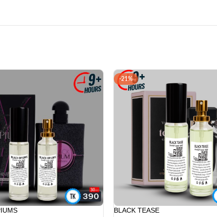
PIUMS
BLACK TEASE
90.00
৳
330.00
৳
420.00
৳
CART
ADD TO CART
-20%