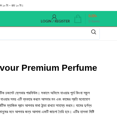
াল ১০ টা – রাত ১০ টা।
0.00
৳
0
items
LOGIN / REGISTER
avour Premium Perfume
োটিক চকলেট ফ্লেভার পারফিউম। সকালে অফিসে যাওয়ার পূর্বে কিংবা স্কুল
ে যাওয়ার সময় এটি ব্যবহার করলে আপনার মন এবং কাজের প্রতি মনোযোগ
েটিক ম্যাজিক ঘ্রান আপনার মাথা ঠান্ডা রাখতে সাহায্য করবে। ঘামের দুর্গন্ধ
ানুষের মনে আপনার জন্য আলাদা একটি জায়গা তৈরি হবে। এটির হালকা মিষ্টি