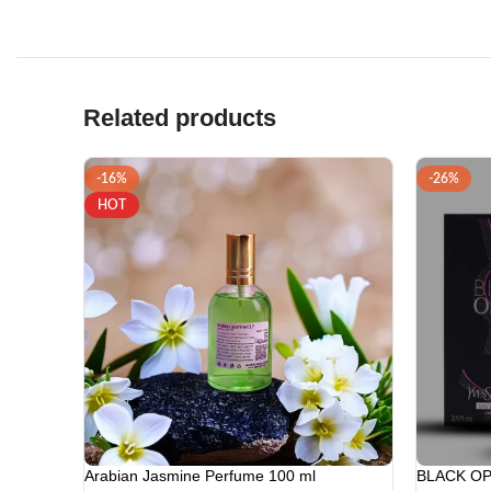
Arabian Jasmine Perfume 100 ml
BLACK O
670.00
৳
3
800.00
৳
530.00
৳
ADD TO CART
ADD TO 
-50%
-34%
HOT