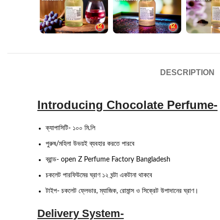
DESCRIPTION
Introducing Chocolate Perfume-
ক্যাপাসিটি- ১০০ মি.লি
পুরুষ/মহিলা উভয়ই ব্যবহার করতে পারবে
ব্রান্ড- open Z Perfume Factory Bangladesh
চকলেট পারফিউমের ঘ্রাণ ১২ ঘন্টা একটানা থাকবে
টাইপ- চকলেট ফ্লেভার, ম্যাজিক, রোমান্স ও সিক্রেট উপাদানের ঘ্রাণ।
Delivery System-