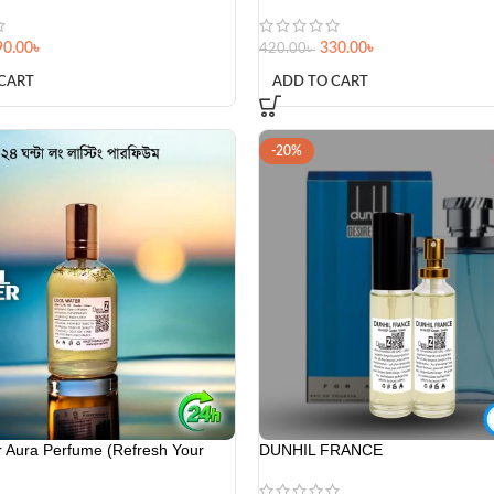
r Aura Perfume (Refresh Your
DUNHIL FRANCE
320.00
৳
400.00
৳
780.00
৳
ADD TO CART
CART
COPYRIGHT © 2025 | Ali Mart