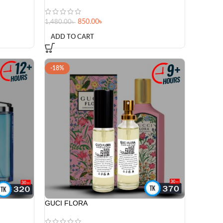
GUCI FLORA
370.00
৳
450.00
৳
ADD TO CART