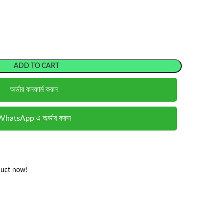
ADD TO CART
অর্ডার কনফার্ম করুন
WhatsApp এ অর্ডার করুন
duct now!