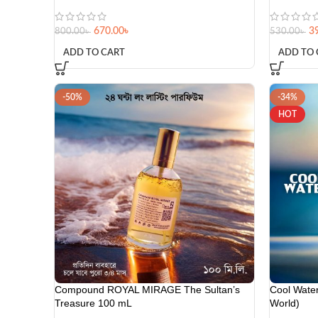
Compound ROYAL MIRAGE The Sultan’s
Cool Wate
Treasure 100 mL
World)
780.00
৳
1,550.00
৳
1,190.00
৳
ADD TO CART
ADD TO 