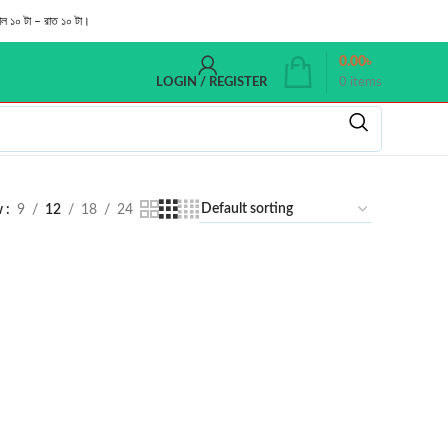
াল ১০ টা – রাত ১০ টা।
0.00
৳
0
items
LOGIN / REGISTER
w
9
12
18
24