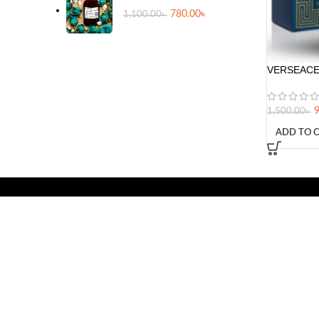
780.00
৳
1,100.00
৳
VERSEACE
1,500.00
৳
ADD TO 