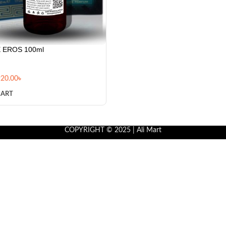
 EROS 100ml
920.00
৳
CART
COPYRIGHT © 2025 | Ali Mart