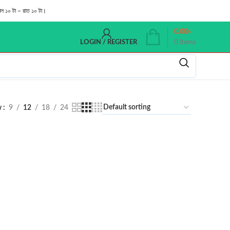
াল ১০ টা – রাত ১০ টা।
0.00
৳
0
items
LOGIN / REGISTER
w
9
12
18
24