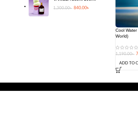
840.00
৳
1,300.00
৳
Cool Water
World)
1,190.00
৳
ADD TO 