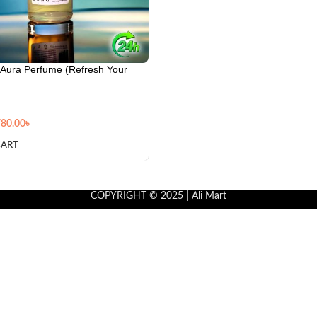
 Aura Perfume (Refresh Your
780.00
৳
CART
COPYRIGHT © 2025 | Ali Mart