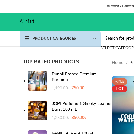
বাংলাদেশে ৬৪ জেলায় 
Ali Mart
PRODUCT CATEGORIES
SELECT CATEGOR
TOP RATED PRODUCTS
Home
Pr
Dunhil France Premium
Perfume
-34%
750.00
৳
1,190.00
৳
HOT
JOPI Perfume 1 Smoky Leather
Burst 100 mL
850.00
৳
1,250.00
৳
VANILLA Scent 100ml