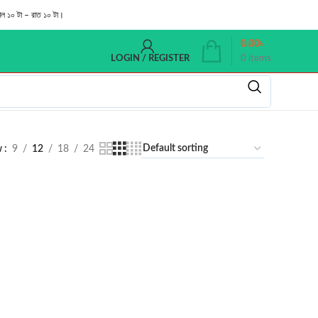
াল ১০ টা – রাত ১০ টা।
0.00
৳
0
items
LOGIN / REGISTER
w
9
12
18
24