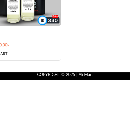
r
0.00
৳
CART
COPYRIGHT © 2025 | Ali Mart