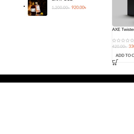
920.00
৳
1,200.00
৳
AXE Twiste
33
420.00
৳
ADD TO 