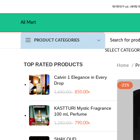
বাংলাদেশে ৬৪ জেলায় 
Ali Mart
PRODUCT CATEGORIES
SELECT CATEGOR
TOP RATED PRODUCTS
Home
Pr
Calvin 1 Elegance in Every
Drop
-21%
850.00
৳
1,480.00
৳
KASTTURI Mystic Fragrance
100 mL Perfume
790.00
৳
1,280.00
৳
SHAY OUD