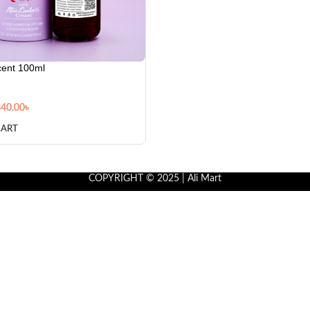
ent 100ml
840.00
৳
CART
COPYRIGHT © 2025 | Ali Mart