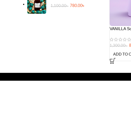
780.00
৳
1,100.00
৳
VANILLA Sc
1,300.00
৳
ADD TO 