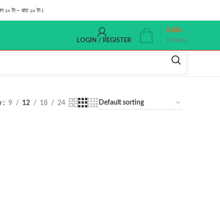
াল ১০ টা – রাত ১০ টা।
0.00
৳
0
items
LOGIN / REGISTER
w
9
12
18
24