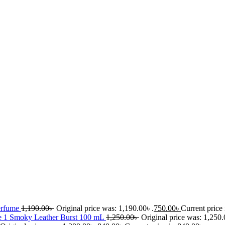
erfume
1,190.00
৳
Original price was: 1,190.00৳ .
750.00
৳
Current price 
e 1 Smoky Leather Burst 100 mL
1,250.00
৳
Original price was: 1,250.