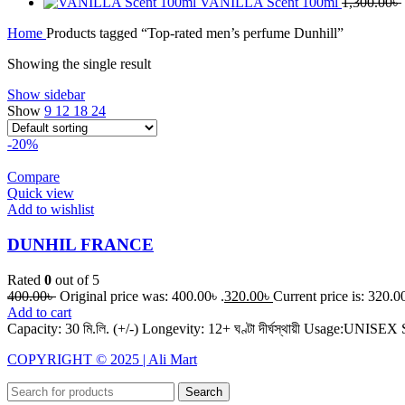
VANILLA Scent 100ml
1,300.00
৳
Home
Products tagged “Top-rated men’s perfume Dunhill”
Showing the single result
Show sidebar
Show
9
12
18
24
-20%
Compare
Quick view
Add to wishlist
DUNHIL FRANCE
Rated
0
out of 5
400.00
৳
Original price was: 400.00৳ .
320.00
৳
Current price is: 320.00
Add to cart
Capacity: 30 মি.লি. (+/-) Longevity: 12+ ঘণ্টা দীর্ঘস্থায়ী Usage:UNIS
COPYRIGHT © 2025 | Ali Mart
Search