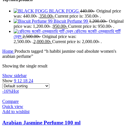
BLACK FOGG
440.00
৳
Original price
was: 440.00৳ .
350.00
৳
Current price is: 350.00৳ .
Biscuit Perfume 99
1,200.00
৳
Original
price was: 1,200.00৳ .
950.00
৳
Current price is: 950.00৳ .
রেডিমেড জর্জেট এমব্রয়ডারি পার্টি
ড্রেস
2,500.00
৳
Original price was:
2,500.00৳ .
2,000.00
৳
Current price is: 2,000.00৳ .
Home
Products tagged “h habibi jasmine oud absolute women's
arabian perfume”
Showing the single result
Show sidebar
Show
9
12
18
24
-16%
Hot
Compare
Quick view
Add to wishlist
Arabian Jasmine Perfume 100 ml