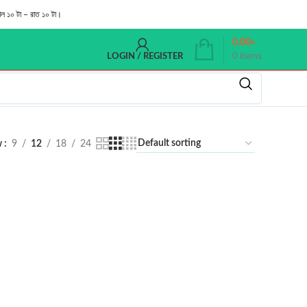
াল ১০ টা – রাত ১০ টা।
0.00
৳
0
items
LOGIN / REGISTER
w
9
12
18
24