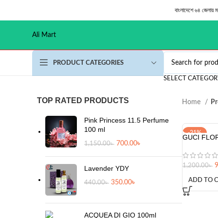
বাংলাদেশে ৬৪ জেলায় 
Ali Mart
PRODUCT CATEGORIES
SELECT CATEGOR
TOP RATED PRODUCTS
Home
Pr
Pink Princess 11.5 Perfume
100 ml
-21%
GUCI FLOR
700.00
৳
1,150.00
৳
1,200.00
৳
Lavender YDY
ADD TO 
350.00
৳
440.00
৳
ACQUEA DI GIO 100ml