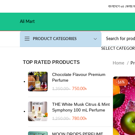
বাংলাদেশে ৬৪ জেলায় 
Ali Mart
PRODUCT CATEGORIES
SELECT CATEGOR
TOP RATED PRODUCTS
Home
Pr
Chocolate Flavour Premium
Perfume
-16%
750.00
৳
1,350.00
৳
THE White Musk Citrus & Mint
Symphony 100 mL Perfume
780.00
৳
1,250.00
৳
MOON DROPS PERFUME