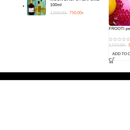
100ml
750.00
৳
1,000.00
৳
FROOTI pe
1
1,550.00
৳
ADD TO 