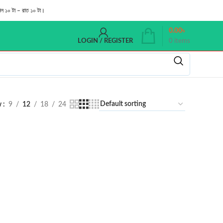
াল ১০ টা – রাত ১০ টা।
0.00
৳
0
items
LOGIN / REGISTER
w
9
12
18
24