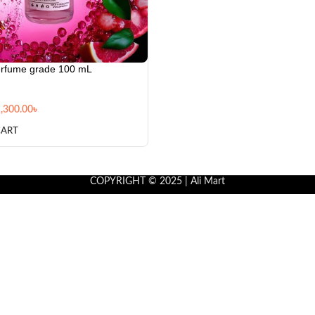
rfume grade 100 mL
,300.00
৳
CART
COPYRIGHT © 2025 | Ali Mart