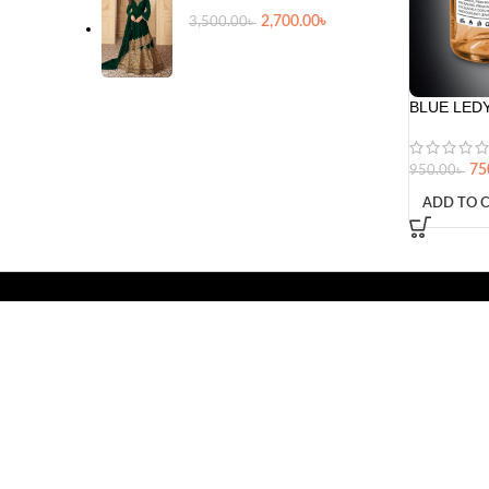
2,700.00
৳
3,500.00
৳
BLUE LEDY
75
950.00
৳
ADD TO 