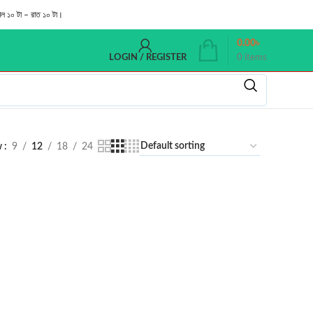
াল ১০ টা – রাত ১০ টা।
0.00
৳
0
items
LOGIN / REGISTER
w
9
12
18
24