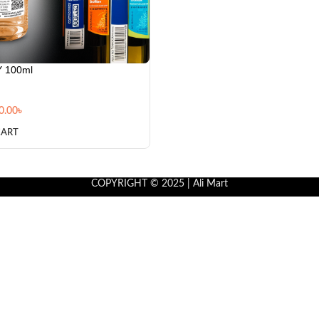
 100ml
0.00
৳
CART
COPYRIGHT © 2025 | Ali Mart