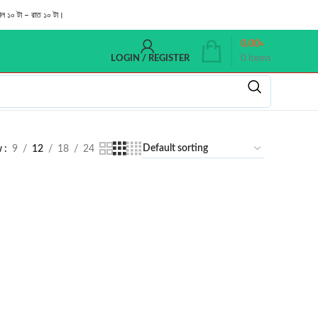
াল ১০ টা – রাত ১০ টা।
0.00
৳
0
items
LOGIN / REGISTER
w
9
12
18
24