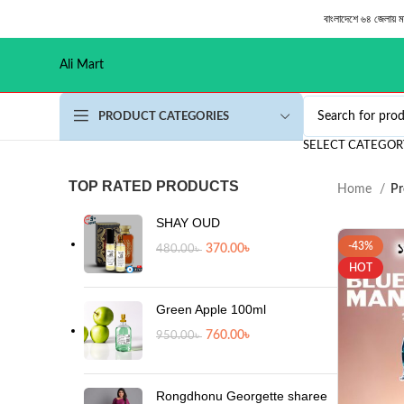
বাংলাদেশে ৬৪ জেলায় 
Ali Mart
PRODUCT CATEGORIES
SELECT CATEGOR
TOP RATED PRODUCTS
Home
Pro
SHAY OUD
-43%
370.00
৳
480.00
৳
HOT
Green Apple 100ml
760.00
৳
950.00
৳
Rongdhonu Georgette sharee