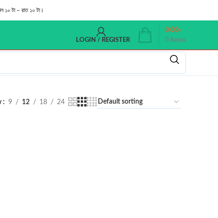
াল ১০ টা – রাত ১০ টা।
0.00
৳
0
items
LOGIN / REGISTER
w
9
12
18
24