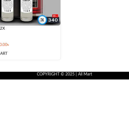
2X
0.00
৳
CART
COPYRIGHT © 2025 | Ali Mart