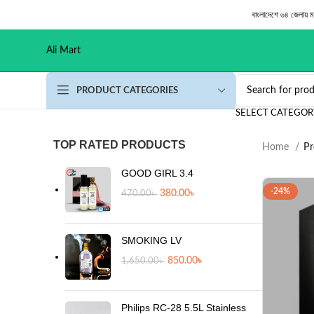
বাংলাদেশে ৬৪ জেলায় 
Ali Mart
PRODUCT CATEGORIES
SELECT CATEGOR
TOP RATED PRODUCTS
Home
Pr
GOOD GIRL 3.4
-24%
380.00
৳
470.00
৳
SMOKING LV
850.00
৳
1,650.00
৳
Philips RC-28 5.5L Stainless