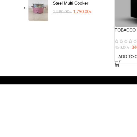
Steel Multi Cooker
1,790.00
৳
1,990.00
৳
TOBACCO 
34
450.00
৳
ADD TO 